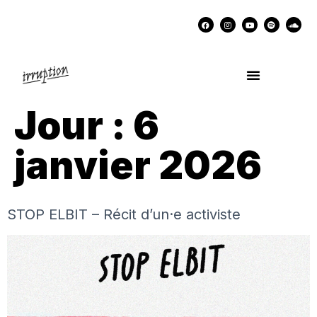
UN COCKTAIL AVEC…
MÉMOIRES DES LUTTES
SOUTENIR IRRUPTION
Jour :
6
janvier 2026
STOP ELBIT – Récit d’un·e activiste