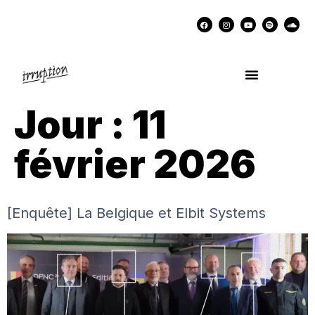
UN COCKTAIL AVEC…
MÉMOIRES DES LUTTES
SOUTENIR IRRUPTION
Jour :
11
février 2026
[Enquête] La Belgique et Elbit Systems