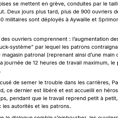
ises se mettent en grève, conduites par le tail
. Deux jours plus tard, plus de 900 ouvriers de
450 militaires sont déployés à Aywaille et Sprimo
 des ouvriers comprennent : l’augmentation des 
uck-système” par lequel les patrons contraignaie
e magasin patronal (reprenant ainsi d’une main c
 la journée de 12 heures de travail maximum, le
.
ccusé de semer le trouble dans les carrières, Pa
d, ce dernier est libéré et est accueilli en héros
, pendant que le travail reprend petit à petit,
les autorités et les patrons.
ue le dialogue semble s’embourber, les ouvrier