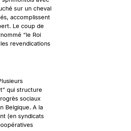
juché sur un cheval
inés, accomplissent
bert. Le coup de
urnommé “le Roi
les revendications
Plusieurs
” qui structure
progrès sociaux
n Belgique. A la
nt (en syndicats
 coopératives