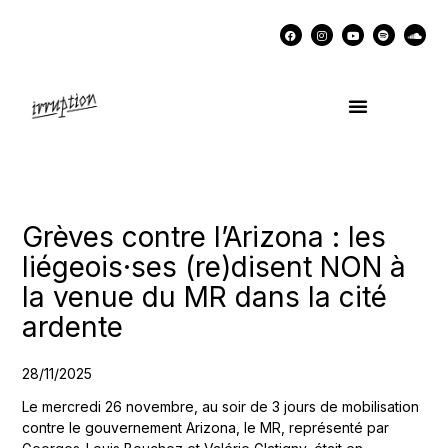
UN COCKTAIL AVEC…
MÉMOIRES DES LUTTES
SOUTENIR IRRUPTION
Grèves contre l’Arizona : les
liégeois·ses (re)disent NON à
la venue du MR dans la cité
ardente
28/11/2025
Le mercredi 26 novembre, au soir de 3 jours de mobilisation
contre le gouvernement Arizona, le MR, représenté par