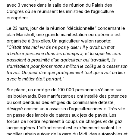
avec 3 vaches dans la salle de réunion du Palais des
Congrès où se réunissent les ministres de l’agriculture
européens.
Le 23 mars, jour de la réunion “décisionnelle” concernant le
plan Mansholt, une grande manifestation européenne est
organisée à Bruxelles. Un agriculteur wallon raconte:
“
C’était très mal vu de ne pas y aller ! Il y avait un mot
d’ordre « personne dans les champs », et lorsque les cars
passaient à proximité d’un agriculteur qui travaillait, ils
s’arrêtaient pour forcer manu militari le collègue à cesser son
travail. On peut dire que pratiquement tout qui avait un lien
avec le métier était partant.”
Sur place, un cortège de 100 000 personnes s’élance sur
les boulevards. Des manifestant·es ont installé des potences
où sont pendues des effigies du commissaire détesté,
désigné comme un « assassin d’agriculteur·rices ». Très vite,
on passe des lancés de patates aux jets de pavés. Les
forces de l’ordre répriment à coups de charges et de gaz
lacrymogènes. L’affrontement est extrêmement violent. Le
mobilier urbain autour de la gare du Midi, des automobiles et