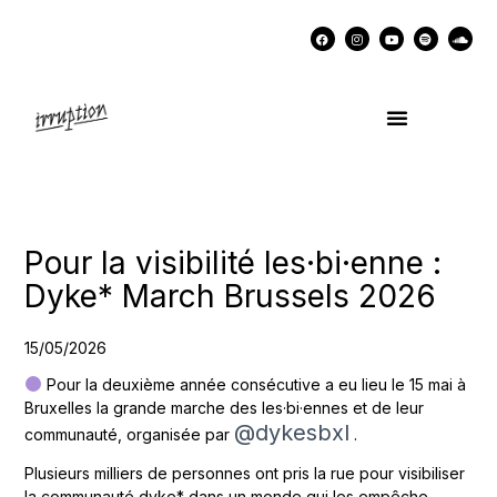
UN COCKTAIL AVEC…
MÉMOIRES DES LUTTES
SOUTENIR IRRUPTION
Pour la visibilité les·bi·enne :
Dyke* March Brussels 2026
15/05/2026
Pour la deuxième année consécutive a eu lieu le 15 mai à
Bruxelles la grande marche des les·bi·ennes et de leur
@dykesbxl
communauté, organisée par
.
Plusieurs milliers de personnes ont pris la rue pour visibiliser
la communauté dyke* dans un monde qui les empêche