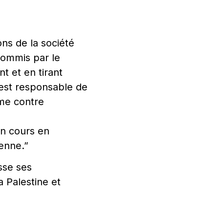
ns de la société
commis par le
t et en tirant
 est responsable de
ime contre
en cours en
ienne.”
esse ses
a Palestine et