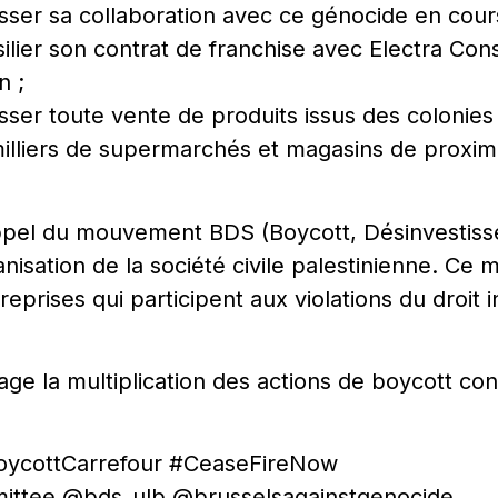
sser sa collaboration avec ce génocide en cours
ésilier son contrat de franchise avec Electra Co
n ;
sser toute vente de produits issus des colonies
milliers de supermarchés et magasins de proximit
l’appel du mouvement BDS (Boycott, Désinvestis
anisation de la société civile palestinienne. C
eprises qui participent aux violations du droit 
age la multiplication des actions de boycott co
oycottCarrefour #CeaseFireNow
ittee @bds_ulb @brusselsagainstgenocide