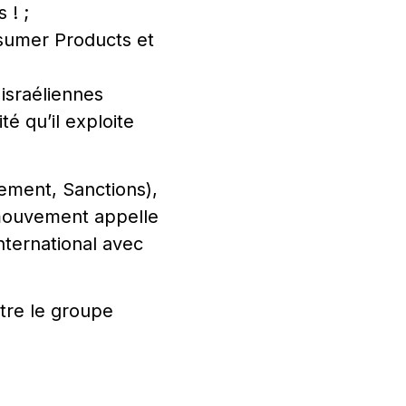
 ! ;
nsumer Products et
 israéliennes
é qu’il exploite
sement, Sanctions),
e mouvement appelle
international avec
ntre le groupe