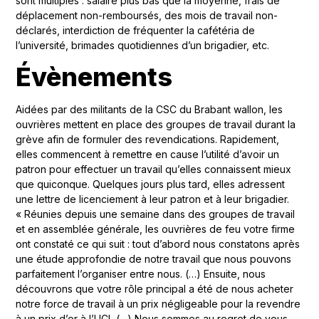
sont multiples : salaire plus bas que la moyenne, frais de
déplacement non-remboursés, des mois de travail non-
déclarés, interdiction de fréquenter la cafétéria de
l’université, brimades quotidiennes d’un brigadier, etc.
Évènements
Aidées par des militants de la CSC du Brabant wallon, les
ouvrières mettent en place des groupes de travail durant la
grève afin de formuler des revendications. Rapidement,
elles commencent à remettre en cause l’utilité d’avoir un
patron pour effectuer un travail qu’elles connaissent mieux
que quiconque. Quelques jours plus tard, elles adressent
une lettre de licenciement à leur patron et à leur brigadier.
« Réunies depuis une semaine dans des groupes de travail
et en assemblée générale, les ouvrières de feu votre firme
ont constaté ce qui suit : tout d’abord nous constatons après
une étude approfondie de notre travail que nous pouvons
parfaitement l’organiser entre nous. (…) Ensuite, nous
découvrons que votre rôle principal a été de nous acheter
notre force de travail à un prix négligeable pour la revendre
à un prix d’or à l’UCL (…) Nous sommes au regret de vous