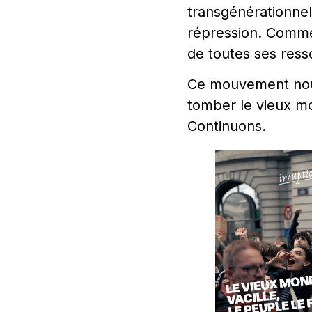
transgénérationne
répression. Comme l
de toutes ses resso
Ce mouvement nous 
tomber le vieux mo
Continuons.