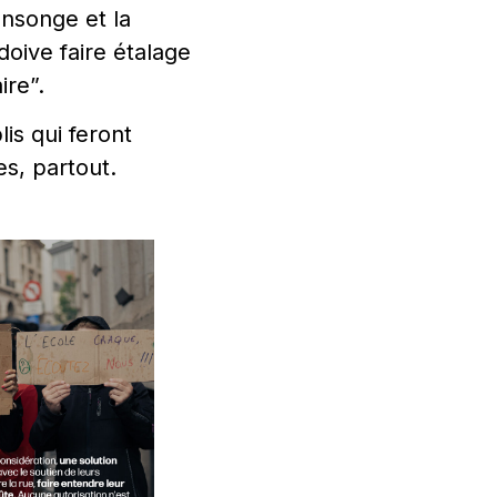
nsonge et la
doive faire étalage
ire”.
is qui feront
es, partout.