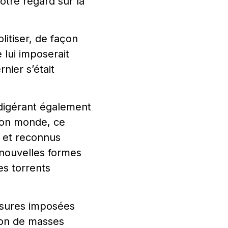
re regard sur la
itiser, de façon
 lui imposerait
nier s’était
 digérant également
 son monde, ce
 et reconnus
 nouvelles formes
es torrents
esures imposées
tion de masses