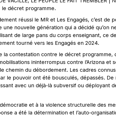
 VACILLE, LE PEUPLE LE FAIT TREMBLER | Not
e le décret programme.
ement réussi le MR et Les Engagés, c’est de pol
 une nouvelle génération qui a décidé qu’on ne
alisant de large pans du corps enseignant, ce der
rement tourné vers les Engagés en 2024.
e la contestation contre le décret programme,
obilisations ininterrompus contre l’Arizona et
le chemin du débordement. Les cadres connus
ar le pouvoir ont été bousculés, dépassés. De
ssant avec un déjà-là subversif ou déployant d
démocratie et à la violence structurelle des m
éponse a été la détermination et l’auto-organisa