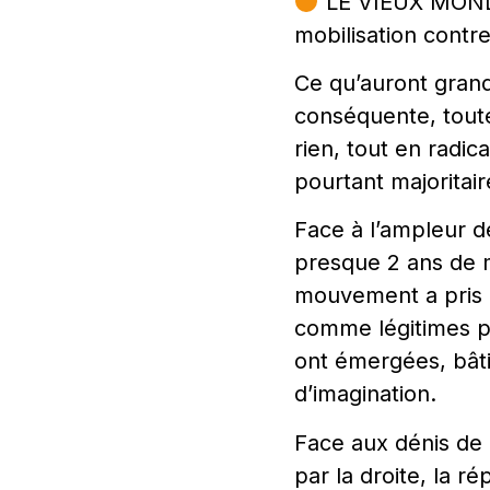
LE VIEUX MONDE
mobilisation contr
Ce qu’auront grand
conséquente, toute
rien, tout en radic
pourtant majoritai
Face à l’ampleur d
presque 2 ans de m
mouvement a pris 
comme légitimes p
ont émergées, bâti
d’imagination.
Face aux dénis de 
par la droite, la r