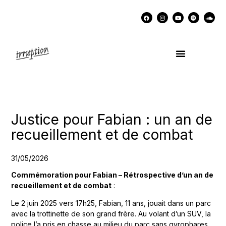
UN COCKTAIL AVEC…
MÉMOIRES DES LUTTES
SOUTENIR IRRUPTION
Justice pour Fabian : un an de
recueillement et de combat
31/05/2026
Commémoration pour Fabian – Rétrospective d’un an de
recueillement et de combat
:
Le 2 juin 2025 vers 17h25, Fabian, 11 ans, jouait dans un parc
avec la trottinette de son grand frère. Au volant d’un SUV, la
police l’a pris en chasse au milieu du parc sans gyrophares