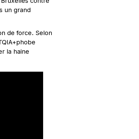
 Bruxelles contre
ps un grand
on de force. Selon
GBTQIA+phobe
er la haine