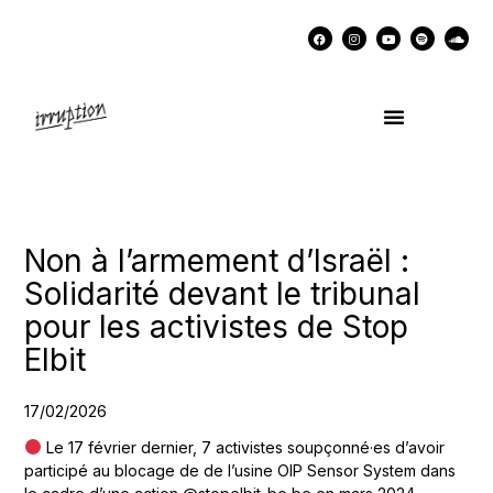
UN COCKTAIL AVEC…
MÉMOIRES DES LUTTES
SOUTENIR IRRUPTION
Non à l’armement d’Israël :
Solidarité devant le tribunal
pour les activistes de Stop
Elbit
17/02/2026
Le 17 février dernier, 7 activistes soupçonné·es d’avoir
participé au blocage de de l’usine OIP Sensor System dans