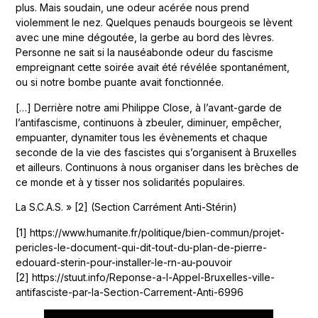
plus. Mais soudain, une odeur acérée nous prend
violemment le nez. Quelques penauds bourgeois se lèvent
avec une mine dégoutée, la gerbe au bord des lèvres.
Personne ne sait si la nauséabonde odeur du fascisme
empreignant cette soirée avait été révélée spontanément,
ou si notre bombe puante avait fonctionnée.
[…] Derrière notre ami Philippe Close, à l’avant-garde de
l’antifascisme, continuons à zbeuler, diminuer, empêcher,
empuanter, dynamiter tous les évènements et chaque
seconde de la vie des fascistes qui s’organisent à Bruxelles
et ailleurs. Continuons à nous organiser dans les brèches de
ce monde et à y tisser nos solidarités populaires.
La S.C.A.S. » [2] (Section Carrément Anti-Stérin)
[1] https://www.humanite.fr/politique/bien-commun/projet-
pericles-le-document-qui-dit-tout-du-plan-de-pierre-
edouard-sterin-pour-installer-le-rn-au-pouvoir
[2] https://stuut.info/Reponse-a-l-Appel-Bruxelles-ville-
antifasciste-par-la-Section-Carrement-Anti-6996