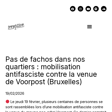
UN COCKTAIL AVEC…
MÉMOIRES DES LUTTES
SOUTENIR IRRUPTION
Pas de fachos dans nos
quartiers : mobilisation
antifasciste contre la venue
de Voorpost (Bruxelles)
19/02/2026
Le jeudi 19 février, plusieurs centaines de personnes se
sont rassemblées lors d’une mobilisation antifasciste contre