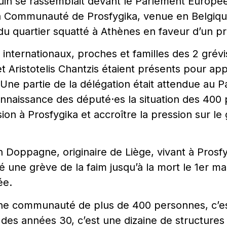
uin se rassemblait devant le Parlement Europée
la Communauté de Prosfygika, venue en Belgiqu
du quartier squatté à Athènes en faveur d’un pr
 internationaux, proches et familles des 2 grévi
Aristotelis Chantzis étaient présents pour app
ne partie de la délégation était attendue au 
onnaissance des député·es la situation des 400
on à Prosfygika et accroître la pression sur l
n Doppagne, originaire de Liège, vivant à Prosf
une grève de la faim jusqu’à la mort le 1er mai
ée.
une communauté de plus de 400 personnes, c’es
e des années 30, c’est une dizaine de structure