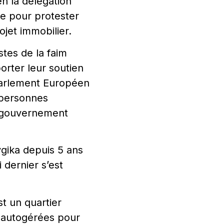
n la délégation
e pour protester
ojet immobilier.
stes de la faim
orter leur soutien
Parlement Européen
 personnes
e gouvernement
ygika depuis 5 ans
 dernier s’est
t un quartier
s autogérées pour