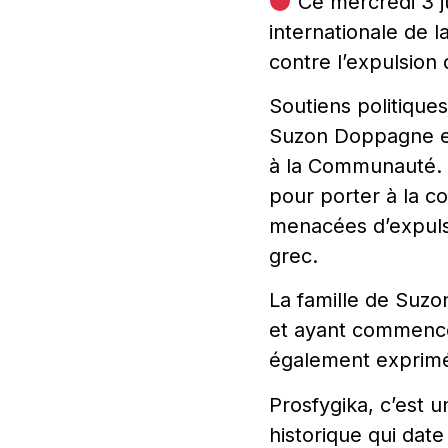
Ce mercredi 3 j
internationale de 
contre l’expulsion 
Soutiens politiques
Suzon Doppagne et 
à la Communauté. U
pour porter à la c
menacées d’expulsi
grec.
La famille de Suzo
et ayant commencé 
également exprim
Prosfygika, c’est 
historique qui dat