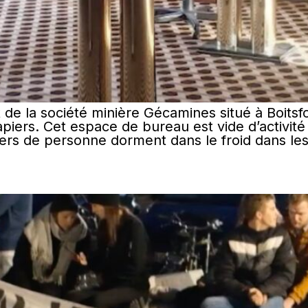
de la société minière Gécamines situé à Boits
iers. Cet espace de bureau est vide d’activité
iers de personne dorment dans le froid dans les