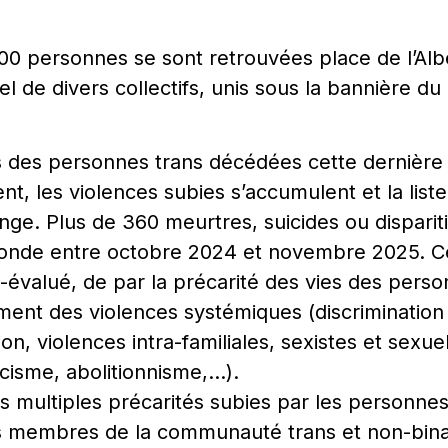
200 personnes se sont retrouvées place de l’Alb
el de divers collectifs, unis sous la bannière d
s des personnes trans décédées cette dernière
t, les violences subies s’accumulent et la liste
onge. Plus de 360 meurtres, suicides ou disparit
onde entre octobre 2024 et novembre 2025. Ce 
-évalué, de par la précarité des vies des perso
ment des violences systémiques (discrimination 
ion, violences intra-familiales, sexistes et sexuel
acisme, abolitionnisme,…).
es multiples précarités subies par les personnes
s membres de la communauté trans et non-binai