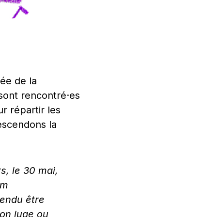
ée de la
 sont rencontré·es
ur répartir les
descendons la
s, le 30 mai,
am
endu être
’on juge ou