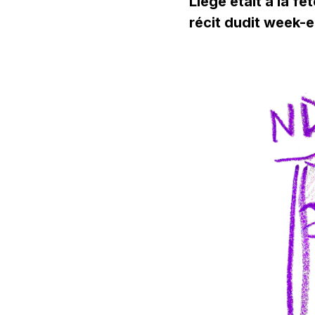
Liège était à la f
récit dudit week