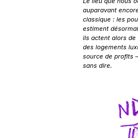
Le lieu que nous o
auparavant encore 
classique : les po
estiment désormais
ils actent alors de
des logements luxu
source de profits 
sans dire.