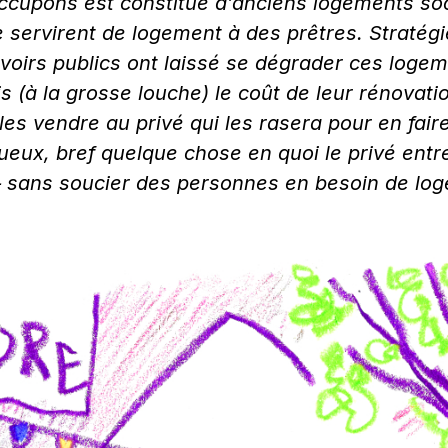
ccupons est constitué d’anciens logements soc
servirent de logement à des prêtres. Stratégie
uvoirs publics ont laissé se dégrader ces logem
 (à la grosse louche) le coût de leur rénovatio
 les vendre au privé qui les rasera pour en fai
eux, bref quelque chose en quoi le privé entre
– sans soucier des personnes en besoin de log