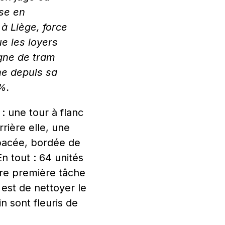
ise en
 à Liège, force
e les loyers
igne de tram
he depuis sa
%.
 : une tour à flanc
rière elle, une
bacée, bordée de
n tout : 64 unités
re première tâche
 est de nettoyer le
in sont fleuris de